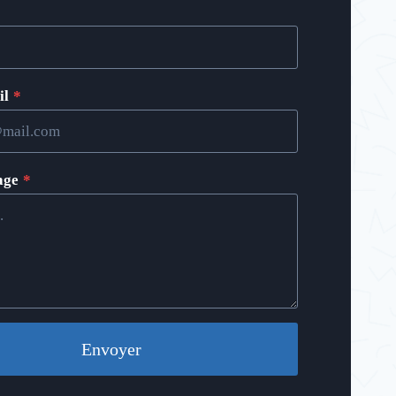
il
*
age
*
Envoyer