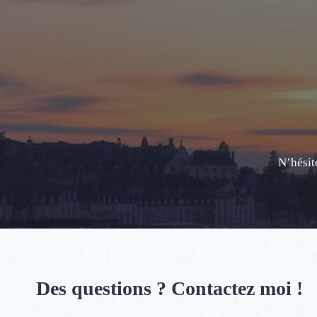
Aller
au
contenu
N’hésit
Des questions ? Contactez moi !